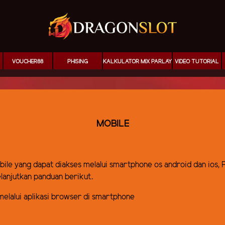
VOUCHER88
PHISING
KALKULATOR MIX PARLAY
VIDEO TUTORIAL
MOBILE
ile yang dapat diakses melalui smartphone os android dan ios, 
elanjutkan panduan berikut.
melalui aplikasi browser di smartphone