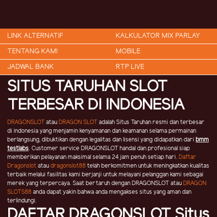
LINK ALTERNATIF
KALKULATOR MIX PARLAY
TENTANG KAMI
MOBILE
JADWAL BANK
RTP LIVE
SITUS TARUHAN SLOT
TERBESAR DI INDONESIA
DRAGONSLOT
atau
DRAGON SLOT
adalah Situs Taruhan resmi dan terbesar
di indonesia yang menjamin kenyamanan dan keamanan selama permainan
berlangsung, dibuktikan dengan legalitas dan lisensi yang didapatkan dari
bmm
testlabs
. Customer service DRAGONSLOT handal dan profesional siap
memberikan pelayanan maksimal selama 24 jam penuh setiap hari.
Daftar
Dragonslot
atau
dragonslot88
telah berkomitmen untuk meningkatkan kualitas
terbaik melalui fasilitas kami berjanji untuk melayani pelanggan kami sebagai
merek yang terpercaya. Saat bertaruh dengan DRAGONSLOT atau
DRAGON
SLOTS88
anda dapat yakin bahwa anda mengakses situs yang aman dan
terlindungi.
DAFTAR DRAGONSLOT Situs