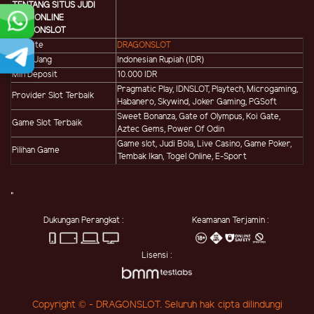
TENTANG SITUS JUDI
SLOT ONLINE
DRAGONSLOT
Website
DRAGONSLOT
Mata Uang
Indonesian Rupiah (IDR)
Min Deposit
10.000 IDR
Pragmatic Play, IDNSLOT, Playtech, Microgaming,
Provider Slot Terbaik
Habanero, Skywind, Joker Gaming, PGSoft
Sweet Bonanza, Gate of Olympus, Koi Gate,
Game Slot Terbaik
Aztec Gems, Power Of Odin
Game slot, Judi Bola, Live Casino, Game Poker,
Pilihan Game
Tembak Ikan, Togel Online, E-Sport
"
Dukungan Perangkat :
Keamanan Terjamin :
Lisensi :
Copyright © - DRAGONSLOT. Seluruh hak cipta dilindungi