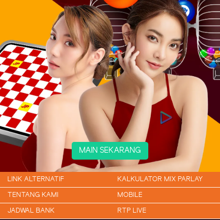
MAIN SEKARANG
LINK ALTERNATIF
KALKULATOR MIX PARLAY
TENTANG KAMI
MOBILE
JADWAL BANK
RTP LIVE