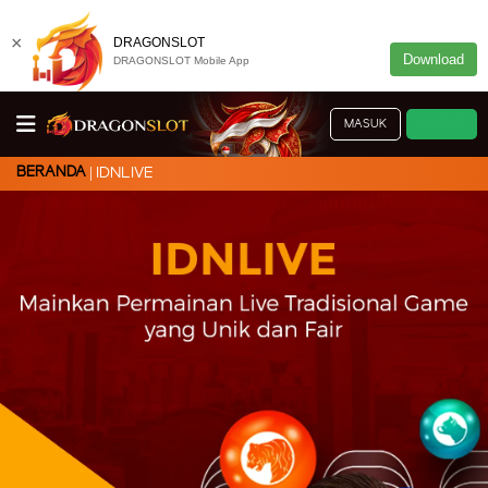
×
DRAGONSLOT
Download
DRAGONSLOT Mobile App
MASUK
DAFTAR
BERANDA
IDNLIVE